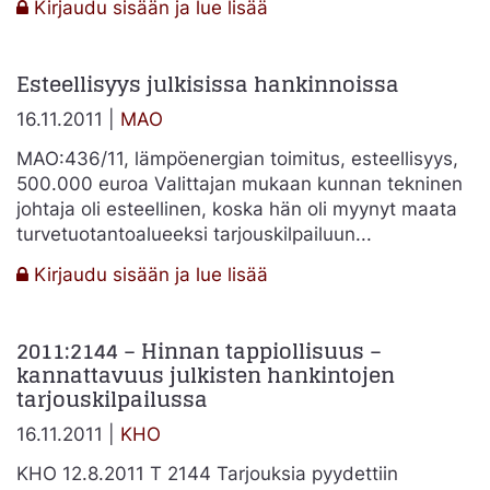
:
Kirjaudu sisään ja lue lisää
Erityisalat
pääasiallisen
Esteellisyys julkisissa hankinnoissa
kohteen
merkitys
16.11.2011 |
MAO
hankintamenettelyn
valinnassa
MAO:436/11, lämpöenergian toimitus, esteellisyys,
ja
500.000 euroa Valittajan mukaan kunnan tekninen
hankintalain
johtaja oli esteellinen, koska hän oli myynyt maata
soveltamisessa
turvetuotantoalueeksi tarjouskilpailuun...
:
Kirjaudu sisään ja lue lisää
Esteellisyys
julkisissa
2011:2144 – Hinnan tappiollisuus –
hankinnoissa
kannattavuus julkisten hankintojen
tarjouskilpailussa
16.11.2011 |
KHO
KHO 12.8.2011 T 2144 Tarjouksia pyydettiin