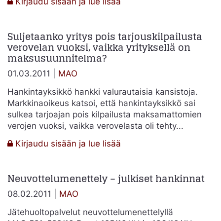
:
Kirjaudu sisään ja lue lisää
2011:14
–
Suljetaanko yritys pois tarjouskilpailusta
Jätteenkuljetusten
verovelan vuoksi, vaikka yrityksellä on
kilpailutusvastuun
maksusuunnitelma?
siirto
-
01.03.2011 |
MAO
hankintayksiköiden
Hankintayksikkö hankki valurautaisia kansistoja.
omistamalle
Markkinaoikeus katsoi, että hankintayksikkö sai
yhtiölle
sulkea tarjoajan pois kilpailusta maksamattomien
verojen vuoksi, vaikka verovelasta oli tehty...
:
Kirjaudu sisään ja lue lisää
Suljetaanko
yritys
Neuvottelumenettely – julkiset hankinnat
pois
tarjouskilpailusta
08.02.2011 |
MAO
verovelan
vuoksi,
Jätehuoltopalvelut neuvottelumenettelyllä