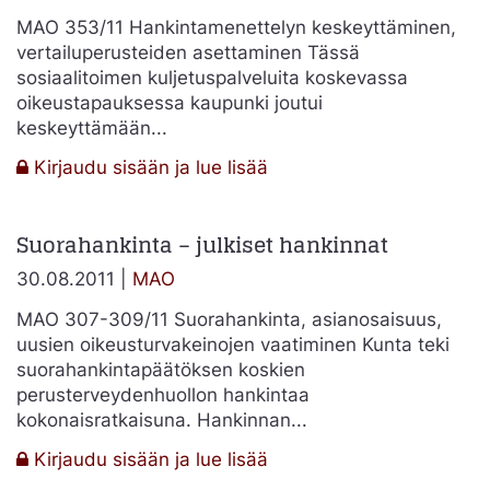
MAO 353/11 Hankintamenettelyn keskeyttäminen,
vertailuperusteiden asettaminen Tässä
sosiaalitoimen kuljetuspalveluita koskevassa
oikeustapauksessa kaupunki joutui
keskeyttämään...
:
Kirjaudu sisään ja lue lisää
Vertailuperusteiden
asettaminen
Suorahankinta – julkiset hankinnat
–
julkiset
30.08.2011 |
MAO
hankinnat
MAO 307-309/11 Suorahankinta, asianosaisuus,
uusien oikeusturvakeinojen vaatiminen Kunta teki
suorahankintapäätöksen koskien
perusterveydenhuollon hankintaa
kokonaisratkaisuna. Hankinnan...
:
Kirjaudu sisään ja lue lisää
Suorahankinta