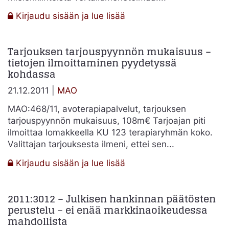
:
Kirjaudu sisään ja lue lisää
Vertailumenetelmä
Tarjouksen tarjouspyynnön mukaisuus –
tietojen ilmoittaminen pyydetyssä
kohdassa
21.12.2011 |
MAO
MAO:468/11, avoterapiapalvelut, tarjouksen
tarjouspyynnön mukaisuus, 108m€ Tarjoajan piti
ilmoittaa lomakkeella KU 123 terapiaryhmän koko.
Valittajan tarjouksesta ilmeni, ettei sen...
:
Kirjaudu sisään ja lue lisää
Tarjouksen
tarjouspyynnön
2011:3012 – Julkisen hankinnan päätösten
mukaisuus
perustelu – ei enää markkinaoikeudessa
–
mahdollista
tietojen