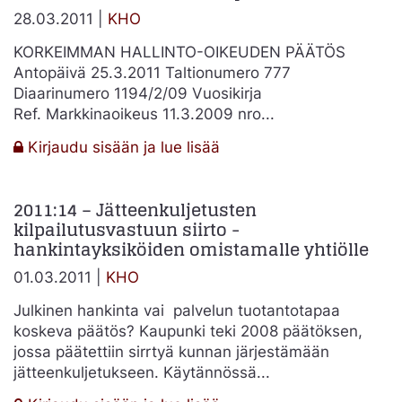
28.03.2011 |
KHO
KORKEIMMAN HALLINTO-OIKEUDEN PÄÄTÖS
Antopäivä 25.3.2011 Taltionumero 777
Diaarinumero 1194/2/09 Vuosikirja
Ref. Markkinaoikeus 11.3.2009 nro...
:
Kirjaudu sisään ja lue lisää
2009:125
–
2011:14 – Jätteenkuljetusten
Tarjoajan
kilpailutusvastuun siirto -
soveltuvuus
hankintayksiköiden omistamalle yhtiölle
ja
verovelka
01.03.2011 |
KHO
–
Julkinen hankinta vai palvelun tuotantotapaa
suhteellisuusperiaate
koskeva päätös? Kaupunki teki 2008 päätöksen,
jossa päätettiin sirrtyä kunnan järjestämään
jätteenkuljetukseen. Käytännössä...