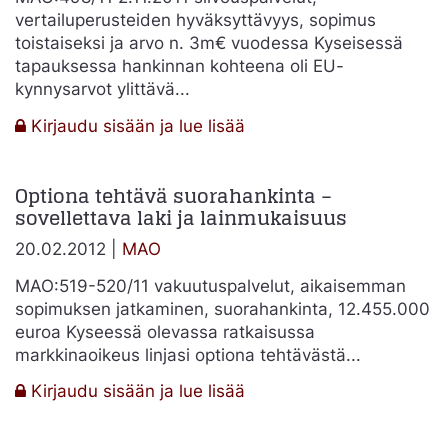
vertailuperusteiden hyväksyttävyys, sopimus
toistaiseksi ja arvo n. 3m€ vuodessa Kyseisessä
tapauksessa hankinnan kohteena oli EU-
kynnysarvot ylittävä...
:
Kirjaudu sisään ja lue lisää
Vertailuperusteiden
hyväksyttävyys
Optiona tehtävä suorahankinta –
sovellettava laki ja lainmukaisuus
20.02.2012 |
MAO
MAO:519-520/11 vakuutuspalvelut, aikaisemman
sopimuksen jatkaminen, suorahankinta, 12.455.000
euroa Kyseessä olevassa ratkaisussa
markkinaoikeus linjasi optiona tehtävästä...
:
Kirjaudu sisään ja lue lisää
Optiona
tehtävä