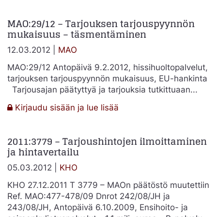
MAO:29/12 – Tarjouksen tarjouspyynnön
mukaisuus – täsmentäminen
12.03.2012 |
MAO
MAO:29/12 Antopäivä 9.2.2012, hissihuoltopalvelut,
tarjouksen tarjouspyynnön mukaisuus, EU-hankinta
Tarjousajan päätyttyä ja tarjouksia tutkittuaan...
:
Kirjaudu sisään ja lue lisää
MAO:29/12
–
2011:3779 – Tarjoushintojen ilmoittaminen
Tarjouksen
ja hintavertailu
tarjouspyynnön
mukaisuus
05.03.2012 |
KHO
–
täsmentäminen
KHO 27.12.2011 T 3779 – MAOn päätöstö muutettiin
Ref. MAO:477-478/09 Dnrot 242/08/JH ja
243/08/JH, Antopäivä 6.10.2009, Ensihoito- ja