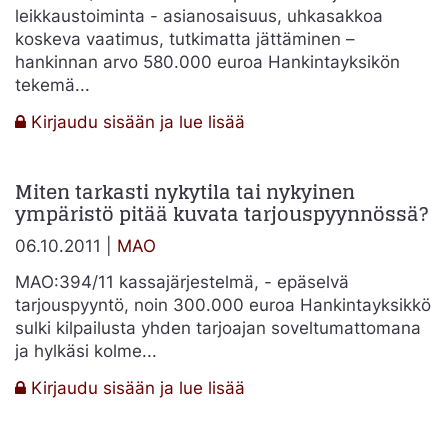
mukaisuus
leikkaustoiminta - asianosaisuus, uhkasakkoa
koskeva vaatimus, tutkimatta jättäminen –
hankinnan arvo 580.000 euroa Hankintayksikön
tekemä...
:
Kirjaudu sisään ja lue lisää
MAO
378/11
Miten tarkasti nykytila tai nykyinen
Asianosaisuus
ympäristö pitää kuvata tarjouspyynnössä?
MAO-
tuomion
06.10.2011 |
MAO
jälkeisessä
uusintakilpailussa
MAO:394/11 kassajärjestelmä, - epäselvä
tarjouspyyntö, noin 300.000 euroa Hankintayksikkö
sulki kilpailusta yhden tarjoajan soveltumattomana
ja hylkäsi kolme...
:
Kirjaudu sisään ja lue lisää
Miten
tarkasti