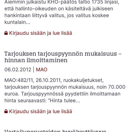
Aiemmin julkaistu KHO-päätös taltio 1735 linjasi,
että hallinto-oikeuden on käsiteltävä julkiseen
hankintaan liittyvä valitus, jos valitus koskee
kuntalain...
:
Kirjaudu sisään ja lue lisää
Valitusoikeus
hankinta-
Tarjouksen tarjouspyynnön mukaisuus –
asiassa
hinnan ilmoittaminen
muun
kuin
06.02.2012 |
MAO
hankintalain
perusteella
MAO:482/11, 26.10.2011, ruokakuljetukset,
tarjouksen tarjouspyynnön mukaisuus, noin 70.000
euroa. Tarjouspyynnössä pyydettiin ilmoittamaan
hinta seuraavasti: ”Hinta tulee...
:
Kirjaudu sisään ja lue lisää
Tarjouksen
tarjouspyynnön
mukaisuus