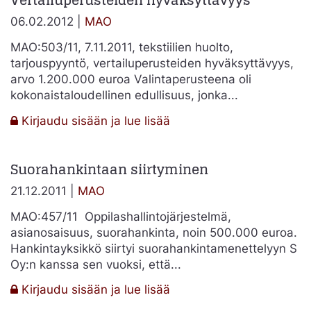
Vertailuperusteiden hyväksyttävyys
–
06.02.2012 |
MAO
hinnan
ilmoittaminen
MAO:503/11, 7.11.2011, tekstiilien huolto,
tarjouspyyntö, vertailuperusteiden hyväksyttävyys,
arvo 1.200.000 euroa Valintaperusteena oli
kokonaistaloudellinen edullisuus, jonka...
:
Kirjaudu sisään ja lue lisää
Vertailuperusteiden
hyväksyttävyys
Suorahankintaan siirtyminen
21.12.2011 |
MAO
MAO:457/11 Oppilashallintojärjestelmä,
asianosaisuus, suorahankinta, noin 500.000 euroa.
Hankintayksikkö siirtyi suorahankintamenettelyyn S
Oy:n kanssa sen vuoksi, että...
:
Kirjaudu sisään ja lue lisää
Suorahankintaan