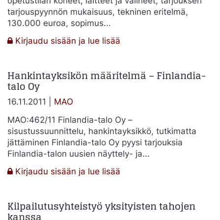
opetustilan koneet, laitteet ja välineet, tarjouksen
tarjouspyynnön mukaisuus, tekninen eritelmä,
130.000 euroa, sopimus...
:
Kirjaudu sisään ja lue lisää
Tekninen
eritelmä
Hankintayksikön määritelmä – Finlandia-
tuotekuvauksen
talo Oy
perusteella
ja
16.11.2011 |
MAO
”tai
vastaava”
MAO:462/11 Finlandia-talo Oy –
-
sisustussuunnittelu, hankintayksikkö, tutkimatta
lisäys
jättäminen Finlandia-talo Oy pyysi tarjouksia
Finlandia-talon uusien näyttely- ja...
:
Kirjaudu sisään ja lue lisää
Hankintayksikön
määritelmä
Kilpailutusyhteistyö yksityisten tahojen
–
kanssa
Finlandia-