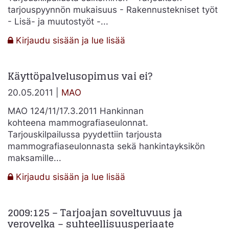
tarjouspyynnön mukaisuus - Rakennustekniset työt
- Lisä- ja muutostyöt -...
:
Kirjaudu sisään ja lue lisää
2011:72
–
Käyttöpalvelusopimus vai ei?
Tarjouksen
tarjouspyynnön
20.05.2011 |
MAO
mukaisuus
–
MAO 124/11/17.3.2011 Hankinnan
Yksikköhinnat
kohteena mammografiaseulonnat.
Tarjouskilpailussa pyydettiin tarjousta
mammografiaseulonnasta sekä hankintayksikön
maksamille...
:
Kirjaudu sisään ja lue lisää
Käyttöpalvelusopimus
vai
2009:125 – Tarjoajan soveltuvuus ja
ei?
verovelka – suhteellisuusperiaate