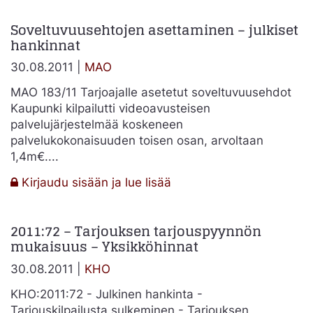
–
Soveltuvuusehtojen asettaminen – julkiset
julkiset
hankinnat
hankinnat
30.08.2011 |
MAO
MAO 183/11 Tarjoajalle asetetut soveltuvuusehdot
Kaupunki kilpailutti videoavusteisen
palvelujärjestelmää koskeneen
palvelukokonaisuuden toisen osan, arvoltaan
1,4m€....
:
Kirjaudu sisään ja lue lisää
Soveltuvuusehtojen
asettaminen
2011:72 – Tarjouksen tarjouspyynnön
–
mukaisuus – Yksikköhinnat
julkiset
hankinnat
30.08.2011 |
KHO
KHO:2011:72 - Julkinen hankinta -
Tarjouskilpailusta sulkeminen - Tarjouksen