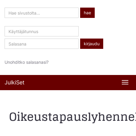
Hae
hae
sivustolta
Käyttäjätunnus
Salasana
Unohditko salasanasi?
JulkiSet
Navi
Oikeustapauslyhenne