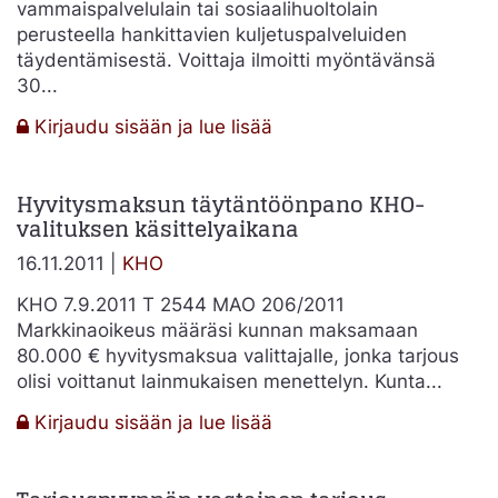
vammaispalvelulain tai sosiaalihuoltolain
perusteella hankittavien kuljetuspalveluiden
täydentämisestä. Voittaja ilmoitti myöntävänsä
30...
:
Kirjaudu sisään ja lue lisää
2011:2144
–
Hyvitysmaksun täytäntöönpano KHO-
Hinnan
valituksen käsittelyaikana
tappiollisuus
–
16.11.2011 |
KHO
kannattavuus
julkisten
KHO 7.9.2011 T 2544 MAO 206/2011
hankintojen
Markkinaoikeus määräsi kunnan maksamaan
tarjouskilpailussa
80.000 € hyvitysmaksua valittajalle, jonka tarjous
olisi voittanut lainmukaisen menettelyn. Kunta...
:
Kirjaudu sisään ja lue lisää
Hyvitysmaksun
täytäntöönpano
KHO-