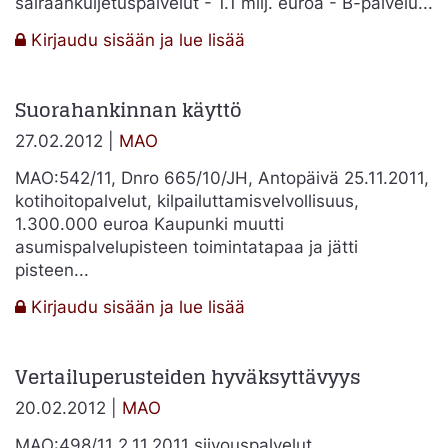
sairaankuljetuspalvelut - 1.1 milj. euroa - B-palvelu...
:
Kirjaudu sisään ja lue lisää
2011:3779
–
Suorahankinnan käyttö
Tarjoushintojen
ilmoittaminen
27.02.2012 |
MAO
ja
hintavertailu
MAO:542/11, Dnro 665/10/JH, Antopäivä 25.11.2011,
kotihoitopalvelut, kilpailuttamisvelvollisuus,
1.300.000 euroa Kaupunki muutti
asumispalvelupisteen toimintatapaa ja jätti
pisteen...
:
Kirjaudu sisään ja lue lisää
Suorahankinnan
käyttö
Vertailuperusteiden hyväksyttävyys
20.02.2012 |
MAO
MAO:498/11 2.11.2011 siivouspalvelut,