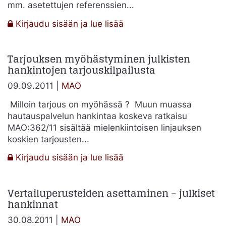
mm. asetettujen referenssien...
:
Kirjaudu sisään ja lue lisää
Tarjoajan
soveltuvuusehdot
Tarjouksen myöhästyminen julkisten
–
hankintojen tarjouskilpailusta
referenssivaatimus
09.09.2011 |
MAO
Milloin tarjous on myöhässä ? Muun muassa
hautauspalvelun hankintaa koskeva ratkaisu
MAO:362/11 sisältää mielenkiintoisen linjauksen
koskien tarjousten...
:
Kirjaudu sisään ja lue lisää
Tarjouksen
myöhästyminen
Vertailuperusteiden asettaminen – julkiset
julkisten
hankinnat
hankintojen
tarjouskilpailusta
30.08.2011 |
MAO