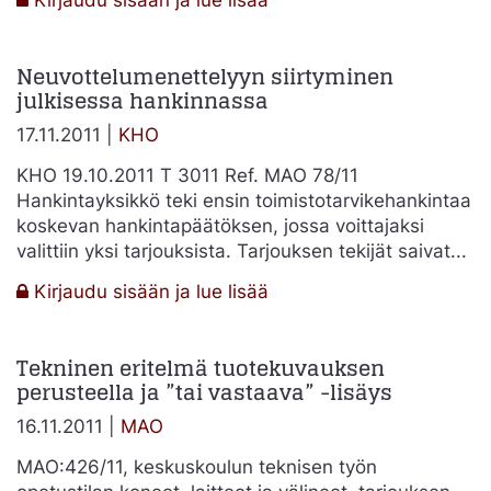
2011:3040
–
Neuvottelumenettelyyn siirtyminen
Neuvottelumenettely
julkisessa hankinnassa
ja
hankinnan
17.11.2011 |
KHO
kohteen
muutokset
KHO 19.10.2011 T 3011 Ref. MAO 78/11
Hankintayksikkö teki ensin toimistotarvikehankintaa
koskevan hankintapäätöksen, jossa voittajaksi
valittiin yksi tarjouksista. Tarjouksen tekijät saivat...
:
Kirjaudu sisään ja lue lisää
Neuvottelumenettelyyn
siirtyminen
Tekninen eritelmä tuotekuvauksen
julkisessa
perusteella ja ”tai vastaava” -lisäys
hankinnassa
16.11.2011 |
MAO
MAO:426/11, keskuskoulun teknisen työn