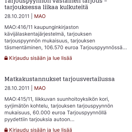
Tarjouspyynnön vastainen tarjous –
tarjouksessa liikaa kulkuteitä
valituksen
käsittelyaikana
28.10.2011 |
MAO
MAO:416/11 kaupunginkirjaston
kävijälaskentajärjestelmä, tarjouksen
tarjouspyynnön mukaisuus, tarjouksen
täsmentäminen, 106.570 euroa Tarjouspyynnössä...
:
Kirjaudu sisään ja lue lisää
Tarjouspyynnön
vastainen
Matkakustannukset tarjousvertailussa
tarjous
–
28.10.2011 |
MAO
tarjouksessa
liikaa
MAO:415/11, liikkuvan suunhoitoyksikön kori,
kulkuteitä
syrjimätön kohtelu, tarjouksen tarjouspyynnön
mukaisuus, 60.000 euroa Tarjouspyynnöllä
pyydettiin tarjouksia autoon...
:
Kirjaudu sisään ja lue lisää