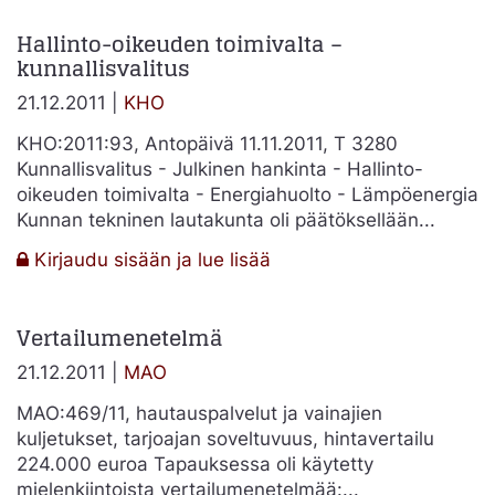
siirtyminen
Hallinto-oikeuden toimivalta –
kunnallisvalitus
21.12.2011 |
KHO
KHO:2011:93, Antopäivä 11.11.2011, T 3280
Kunnallisvalitus - Julkinen hankinta - Hallinto-
oikeuden toimivalta - Energiahuolto - Lämpöenergia
Kunnan tekninen lautakunta oli päätöksellään...
:
Kirjaudu sisään ja lue lisää
Hallinto-
oikeuden
Vertailumenetelmä
toimivalta
–
21.12.2011 |
MAO
kunnallisvalitus
MAO:469/11, hautauspalvelut ja vainajien
kuljetukset, tarjoajan soveltuvuus, hintavertailu
224.000 euroa Tapauksessa oli käytetty
mielenkiintoista vertailumenetelmää:...