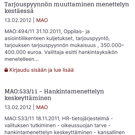
Tarjouspyynnön muuttaminen menettelyn
suorahankinta
kestäessä
–
sovellettava
13.02.2012 |
MAO
laki
ja
MAO:494/11 31.10.2011, Oppilas- ja
lainmukaisuus
asiointiliikenteen kuljetukset, tarjouspyyntö,
tarjouksen tarjouspyynnön mukaisuus , 350.000–
400.000 euroa. Valittaja esitti hankintayksikön
menetelleen...
:
Kirjaudu sisään ja lue lisää
Tarjouspyynnön
muuttaminen
MAO:533/11 – Hankintamenettelyn
menettelyn
keskeyttäminen
kestäessä
13.02.2012 |
MAO
MAO:533/11 18.11.2011, HR-tietojärjestelmä -
valituksen tutkiminen - oikeussuojan tarve -
hankintamenettelyn keskeyttäminen - kansallinen