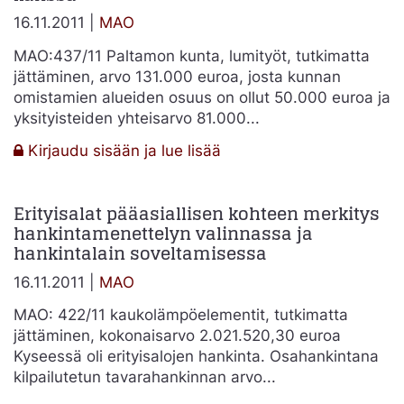
talo
16.11.2011 |
MAO
Oy
MAO:437/11 Paltamon kunta, lumityöt, tutkimatta
jättäminen, arvo 131.000 euroa, josta kunnan
omistamien alueiden osuus on ollut 50.000 euroa ja
yksityisteiden yhteisarvo 81.000...
:
Kirjaudu sisään ja lue lisää
Kilpailutusyhteistyö
yksityisten
Erityisalat pääasiallisen kohteen merkitys
tahojen
hankintamenettelyn valinnassa ja
kanssa
hankintalain soveltamisessa
16.11.2011 |
MAO
MAO: 422/11 kaukolämpöelementit, tutkimatta
jättäminen, kokonaisarvo 2.021.520,30 euroa
Kyseessä oli erityisalojen hankinta. Osahankintana
kilpailutetun tavarahankinnan arvo...