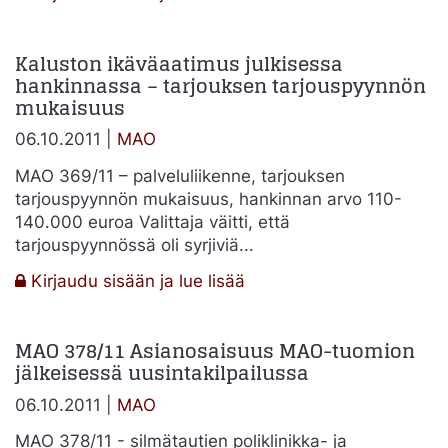
Matkakustannukset
tarjousvertailussa
Kaluston ikäväaatimus julkisessa
hankinnassa – tarjouksen tarjouspyynnön
mukaisuus
06.10.2011 |
MAO
MAO 369/11 – palveluliikenne, tarjouksen
tarjouspyynnön mukaisuus, hankinnan arvo 110-
140.000 euroa Valittaja väitti, että
tarjouspyynnössä oli syrjiviä...
:
Kirjaudu sisään ja lue lisää
Kaluston
ikäväaatimus
MAO 378/11 Asianosaisuus MAO-tuomion
julkisessa
jälkeisessä uusintakilpailussa
hankinnassa
–
06.10.2011 |
MAO
tarjouksen
tarjouspyynnön
MAO 378/11 - silmätautien poliklinikka- ja