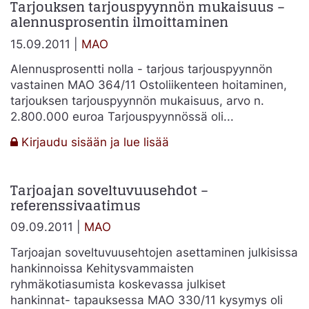
Tarjouksen tarjouspyynnön mukaisuus –
nykytila
alennusprosentin ilmoittaminen
tai
nykyinen
15.09.2011 |
MAO
ympäristö
pitää
Alennusprosentti nolla - tarjous tarjouspyynnön
kuvata
vastainen MAO 364/11 Ostoliikenteen hoitaminen,
tarjouspyynnössä?
tarjouksen tarjouspyynnön mukaisuus, arvo n.
2.800.000 euroa Tarjouspyynnössä oli...
:
Kirjaudu sisään ja lue lisää
Tarjouksen
tarjouspyynnön
Tarjoajan soveltuvuusehdot –
mukaisuus
referenssivaatimus
–
alennusprosentin
09.09.2011 |
MAO
ilmoittaminen
Tarjoajan soveltuvuusehtojen asettaminen julkisissa
hankinnoissa Kehitysvammaisten
ryhmäkotiasumista koskevassa julkiset
hankinnat- tapauksessa MAO 330/11 kysymys oli