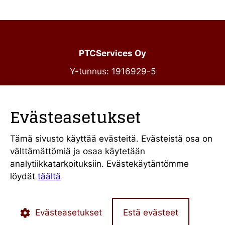
–
julkiset
hankinnat
PTCServices Oy
Y-tunnus: 1916929-5
Annankatu 31-33 C 39
00100 Helsinki
Evästeasetukset
julkiset@ptcs.fi
Vaihde
010 34 19 700
Tämä sivusto käyttää evästeitä. Evästeistä osa on
välttämättömiä ja osaa käytetään
Evästekäytännöt
analytiikkatarkoituksiin. Evästekäytäntömme
Käyttöehdot
löydät
täältä
Evästeasetukset
Estä evästeet