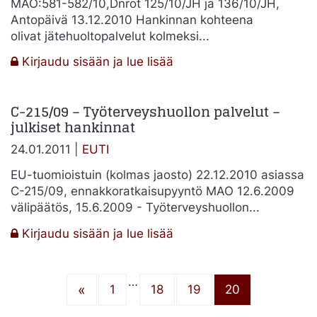
vaikka
MAO:581-582/10,Dnrot 125/10/JH ja 136/10/JH,
yrityksellä
Antopäivä 13.12.2010 Hankinnan kohteena
on
olivat jätehuoltopalvelut kolmeksi...
maksusuunnitelma?
:
Kirjaudu sisään ja lue lisää
Neuvottelumenettely
–
C-215/09 – Työterveyshuollon palvelut –
julkiset
julkiset hankinnat
hankinnat
24.01.2011 |
EUTI
EU-tuomioistuin (kolmas jaosto) 22.12.2010 asiassa
C-215/09, ennakkoratkaisupyyntö MAO 12.6.2009
välipäätös, 15.6.2009 - Työterveyshuollon...
:
Kirjaudu sisään ja lue lisää
C-
215/09
…
–
«
1
18
19
20
Työterveyshuollon
palvelut