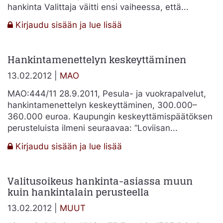
hankinta Valittaja väitti ensi vaiheessa, että...
:
Kirjaudu sisään ja lue lisää
MAO:533/11
–
Hankintamenettelyn keskeyttäminen
Hankintamenettelyn
keskeyttäminen
13.02.2012 |
MAO
MAO:444/11 28.9.2011, Pesula- ja vuokrapalvelut,
hankintamenettelyn keskeyttäminen, 300.000–
360.000 euroa. Kaupungin keskeyttämispäätöksen
perusteluista ilmeni seuraavaa: ”Loviisan...
:
Kirjaudu sisään ja lue lisää
Hankintamenettelyn
keskeyttäminen
Valitusoikeus hankinta-asiassa muun
kuin hankintalain perusteella
13.02.2012 |
MUUT