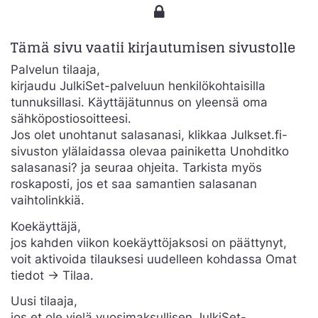
Tämä sivu vaatii kirjautumisen sivustolle
Palvelun tilaaja,
kirjaudu JulkiSet-palveluun henkilökohtaisilla
tunnuksillasi. Käyttäjätunnus on yleensä oma
sähköpostiosoitteesi.
Jos olet unohtanut salasanasi, klikkaa Julkset.fi-
sivuston ylälaidassa olevaa painiketta Unohditko
salasanasi? ja seuraa ohjeita. Tarkista myös
roskaposti, jos et saa samantien salasanan
vaihtolinkkiä.
Koekäyttäjä,
jos kahden viikon koekäyttöjaksosi on päättynyt,
voit aktivoida tilauksesi uudelleen kohdassa Omat
tiedot -> Tilaa.
Uusi tilaaja,
jos et ole vielä vuosimaksullisen JulkiSet-