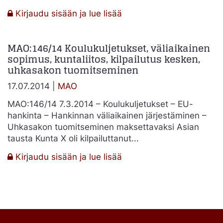
:
Kirjaudu sisään ja lue lisää
MAO:473/15
MAO
MAO:146/14 Koulukuljetukset, väliaikainen
tuomitsi
sopimus, kuntaliitos, kilpailutus kesken,
uhkasakon
uhkasakon tuomitseminen
maksettavaksi,
kun
17.07.2014 |
MAO
uutta
MAO:146/14 7.3.2014 – Koulukuljetukset – EU-
kilpailutusta
hankinta – Hankinnan väliaikainen järjestäminen –
ei
Uhkasakon tuomitseminen maksettavaksi Asian
järjestetty
tausta Kunta X oli kilpailuttanut...
tarpeeksi
nopeasti
:
Kirjaudu sisään ja lue lisää
MAO:146/14
Koulukuljetukset,
väliaikainen
sopimus,
kuntaliitos,