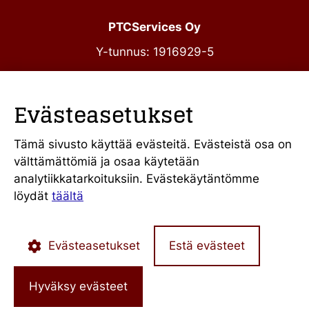
kilpailutus
kesken,
PTCServices Oy
uhkasakon
tuomitseminen
Y-tunnus: 1916929-5
Annankatu 31-33 C 39
00100 Helsinki
Evästeasetukset
julkiset@ptcs.fi
Vaihde
010 34 19 700
Tämä sivusto käyttää evästeitä. Evästeistä osa on
välttämättömiä ja osaa käytetään
Evästekäytännöt
analytiikkatarkoituksiin. Evästekäytäntömme
Käyttöehdot
löydät
täältä
Evästeasetukset
Estä evästeet
Hyväksy evästeet