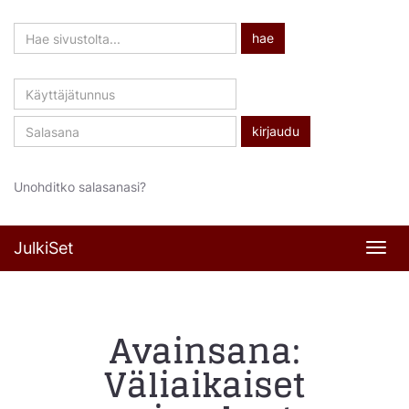
Hae
hae
sivustolta
Käyttäjätunnus
Salasana
Unohditko salasanasi?
JulkiSet
Navi
Avainsana:
Väliaikaiset