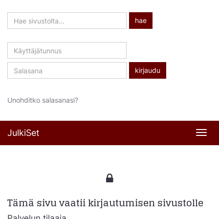
Hae
hae
sivustolta
Käyttäjätunnus
Salasana
Unohditko salasanasi?
JulkiSet
Navi
Tämä sivu vaatii kirjautumisen sivustolle
Palvelun tilaaja,