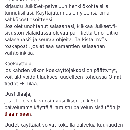
kirjaudu JulkiSet-palveluun henkilökohtaisilla
tunnuksillasi. Käyttäjätunnus on yleensä oma
sähköpostiosoitteesi.
Jos olet unohtanut salasanasi, klikkaa Julkset.fi-
sivuston ylälaidassa olevaa painiketta Unohditko
salasanasi? ja seuraa ohjeita. Tarkista myös
roskaposti, jos et saa samantien salasanan
vaihtolinkkiä.
Koekäyttäjä,
jos kahden viikon koekäyttöjaksosi on päättynyt,
voit aktivoida tilauksesi uudelleen kohdassa Omat
tiedot -> Tilaa.
Uusi tilaaja,
jos et ole vielä vuosimaksullisen JulkiSet-
palvelumme käyttäjä, tutustu palvelun sisältöön ja
tilaamiseen
.
Uudet käyttäjät voivat kokeilla palvelua kuukauden