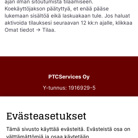
ajan ilman sitoutumista tilaamiseen.
Koekäyttöjakson päätyttyä, et enää pääse
lukemaan sisältöä eikä laskuakaan tule. Jos haluat
aktivoida tilauksesi seuraavan 12 kk:n ajalle, klikkaa
Omat tiedot -> Tilaa.
PTCServices Oy
Y-tunnus: 1916929-5
Annankatu 31-33 C 39
00100 Helsinki
Evästeasetukset
julkiset@ptcs.fi
Vaihde
010 34 19 700
Tämä sivusto käyttää evästeitä. Evästeistä osa on
välttämättömiä ja osaa käytetään