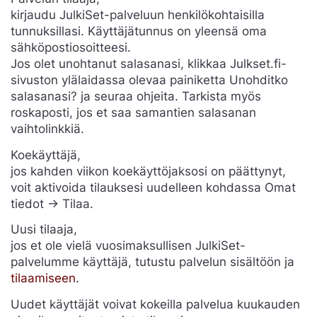
kirjaudu JulkiSet-palveluun henkilökohtaisilla
tunnuksillasi. Käyttäjätunnus on yleensä oma
sähköpostiosoitteesi.
Jos olet unohtanut salasanasi, klikkaa Julkset.fi-
sivuston ylälaidassa olevaa painiketta Unohditko
salasanasi? ja seuraa ohjeita. Tarkista myös
roskaposti, jos et saa samantien salasanan
vaihtolinkkiä.
Koekäyttäjä,
jos kahden viikon koekäyttöjaksosi on päättynyt,
voit aktivoida tilauksesi uudelleen kohdassa Omat
tiedot -> Tilaa.
Uusi tilaaja,
jos et ole vielä vuosimaksullisen JulkiSet-
palvelumme käyttäjä, tutustu palvelun sisältöön ja
tilaamiseen
.
Uudet käyttäjät voivat kokeilla palvelua kuukauden