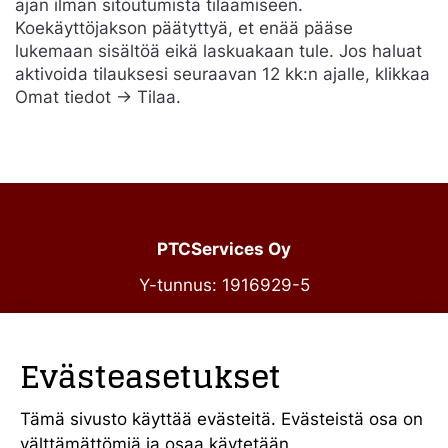
ajan ilman sitoutumista tilaamiseen.
Koekäyttöjakson päätyttyä, et enää pääse
lukemaan sisältöä eikä laskuakaan tule. Jos haluat
aktivoida tilauksesi seuraavan 12 kk:n ajalle, klikkaa
Omat tiedot -> Tilaa.
PTCServices Oy
Y-tunnus: 1916929-5
Annankatu 31-33 C 39
00100 Helsinki
Evästeasetukset
julkiset@ptcs.fi
Vaihde
010 34 19 700
Tämä sivusto käyttää evästeitä. Evästeistä osa on
välttämättömiä ja osaa käytetään