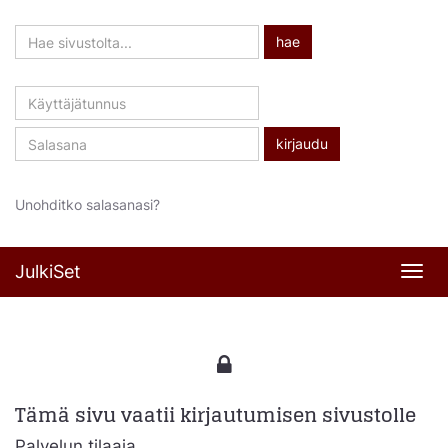
Hae
hae
sivustolta
Käyttäjätunnus
Salasana
Unohditko salasanasi?
JulkiSet
Navi
Tämä sivu vaatii kirjautumisen sivustolle
Palvelun tilaaja,