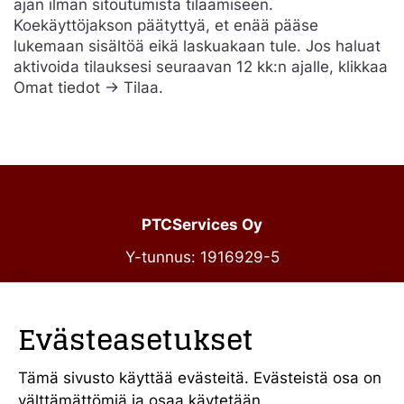
ajan ilman sitoutumista tilaamiseen.
Koekäyttöjakson päätyttyä, et enää pääse
lukemaan sisältöä eikä laskuakaan tule. Jos haluat
aktivoida tilauksesi seuraavan 12 kk:n ajalle, klikkaa
Omat tiedot -> Tilaa.
PTCServices Oy
Y-tunnus: 1916929-5
Annankatu 31-33 C 39
00100 Helsinki
Evästeasetukset
julkiset@ptcs.fi
Vaihde
010 34 19 700
Tämä sivusto käyttää evästeitä. Evästeistä osa on
välttämättömiä ja osaa käytetään