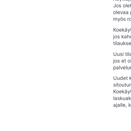
Jos ole
olevaa 
myös ro
Koekäyt
jos kah
tilauks
Uusi til
jos et 
palvelu
Uudet k
sitoutu
Koekäyt
laskuak
ajalle, 