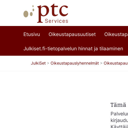
Etusivu
Oikeustapausuutiset
Oikeusta
Julkiset.fi-tietopalvelun hinnat ja tilaaminen
JulkiSet
>
Oikeustapauslyhennelmät
>
Oikeustapau
Tämä s
Palvelun
kirjaud
Käyttäj