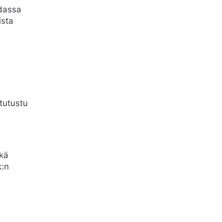
idassa
ista
 tutustu
ikä
k:n