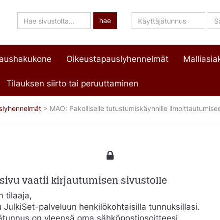
Hae
Käyttäjätunnus
Sa
hae
sivustolta
paushakukone
Oikeustapauslyhennelmät
Malliasiak
Tilauksen siirto tai peruuttaminen
slyhennelmät
>
MAO: Pakolliselle tutustumiskäynnille ilmoittautumise
ivu vaatii kirjautumisen sivustolle
 tilaaja,
u JulkiSet-palveluun henkilökohtaisilla tunnuksillasi.
ätunnus on yleensä oma sähköpostiosoitteesi.