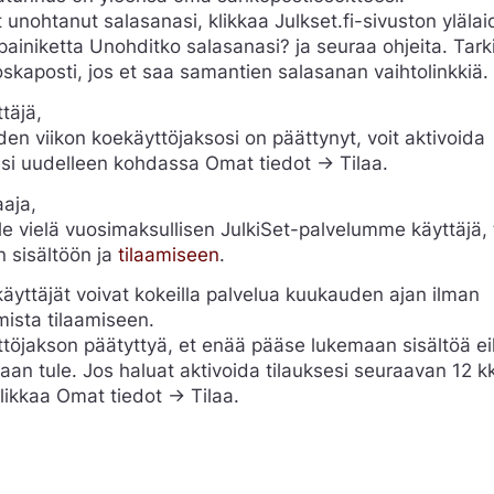
t unohtanut salasanasi, klikkaa Julkset.fi-sivuston yläla
painiketta Unohditko salasanasi? ja seuraa ohjeita. Tark
skaposti, jos et saa samantien salasanan vaihtolinkkiä.
täjä,
den viikon koekäyttöjaksosi on päättynyt, voit aktivoida
esi uudelleen kohdassa Omat tiedot -> Tilaa.
aaja,
ole vielä vuosimaksullisen JulkiSet-palvelumme käyttäjä,
n sisältöön ja
tilaamiseen
.
äyttäjät voivat kokeilla palvelua kuukauden ajan ilman
mista tilaamiseen.
töjakson päätyttyä, et enää pääse lukemaan sisältöä e
aan tule. Jos haluat aktivoida tilauksesi seuraavan 12 k
klikkaa Omat tiedot -> Tilaa.