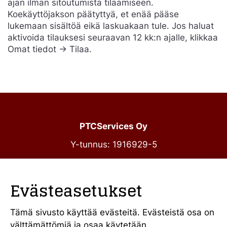
ajan ilman sitoutumista tilaamiseen.
Koekäyttöjakson päätyttyä, et enää pääse
lukemaan sisältöä eikä laskuakaan tule. Jos haluat
aktivoida tilauksesi seuraavan 12 kk:n ajalle, klikkaa
Omat tiedot -> Tilaa.
PTCServices Oy
Y-tunnus: 1916929-5
Annankatu 31-33 C 39
00100 Helsinki
Evästeasetukset
julkiset@ptcs.fi
Vaihde
010 34 19 700
Tämä sivusto käyttää evästeitä. Evästeistä osa on
välttämättömiä ja osaa käytetään