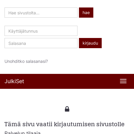
Hae
hae
sivustolta
Käyttäjätunnus
Salasana
Unohditko salasanasi?
JulkiSet
Navi
Tämä sivu vaatii kirjautumisen sivustolle
Palvelun tilaaja,