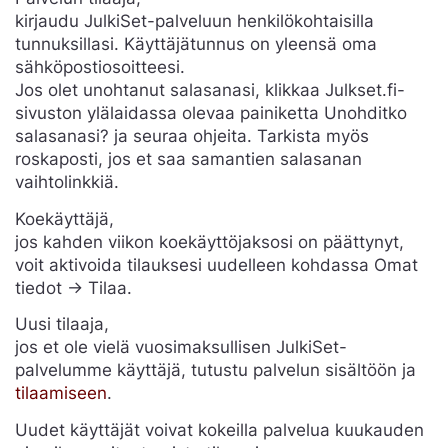
kirjaudu JulkiSet-palveluun henkilökohtaisilla
tunnuksillasi. Käyttäjätunnus on yleensä oma
sähköpostiosoitteesi.
Jos olet unohtanut salasanasi, klikkaa Julkset.fi-
sivuston ylälaidassa olevaa painiketta Unohditko
salasanasi? ja seuraa ohjeita. Tarkista myös
roskaposti, jos et saa samantien salasanan
vaihtolinkkiä.
Koekäyttäjä,
jos kahden viikon koekäyttöjaksosi on päättynyt,
voit aktivoida tilauksesi uudelleen kohdassa Omat
tiedot -> Tilaa.
Uusi tilaaja,
jos et ole vielä vuosimaksullisen JulkiSet-
palvelumme käyttäjä, tutustu palvelun sisältöön ja
tilaamiseen
.
Uudet käyttäjät voivat kokeilla palvelua kuukauden