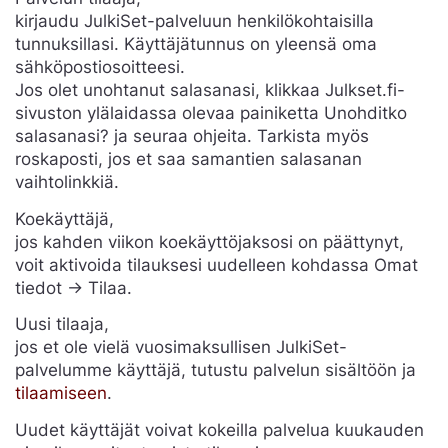
kirjaudu JulkiSet-palveluun henkilökohtaisilla
tunnuksillasi. Käyttäjätunnus on yleensä oma
sähköpostiosoitteesi.
Jos olet unohtanut salasanasi, klikkaa Julkset.fi-
sivuston ylälaidassa olevaa painiketta Unohditko
salasanasi? ja seuraa ohjeita. Tarkista myös
roskaposti, jos et saa samantien salasanan
vaihtolinkkiä.
Koekäyttäjä,
jos kahden viikon koekäyttöjaksosi on päättynyt,
voit aktivoida tilauksesi uudelleen kohdassa Omat
tiedot -> Tilaa.
Uusi tilaaja,
jos et ole vielä vuosimaksullisen JulkiSet-
palvelumme käyttäjä, tutustu palvelun sisältöön ja
tilaamiseen
.
Uudet käyttäjät voivat kokeilla palvelua kuukauden