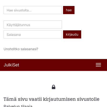
Hae
hae
sivustolta
Käyttäjätunnus
Salasana
Unohditko salasanasi?
JulkiSet
Navi
Tämä sivu vaatii kirjautumisen sivustolle
Palvelun tilaaja,