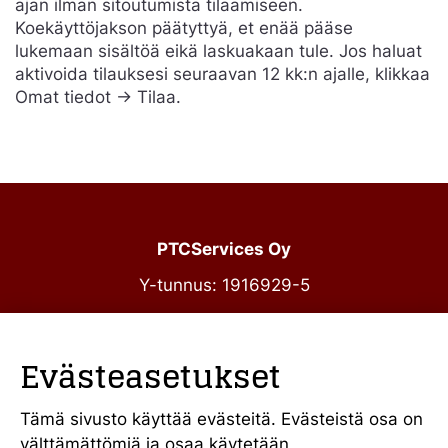
ajan ilman sitoutumista tilaamiseen.
Koekäyttöjakson päätyttyä, et enää pääse
lukemaan sisältöä eikä laskuakaan tule. Jos haluat
aktivoida tilauksesi seuraavan 12 kk:n ajalle, klikkaa
Omat tiedot -> Tilaa.
PTCServices Oy
Y-tunnus: 1916929-5
Annankatu 31-33 C 39
00100 Helsinki
Evästeasetukset
julkiset@ptcs.fi
Vaihde
010 34 19 700
Tämä sivusto käyttää evästeitä. Evästeistä osa on
välttämättömiä ja osaa käytetään