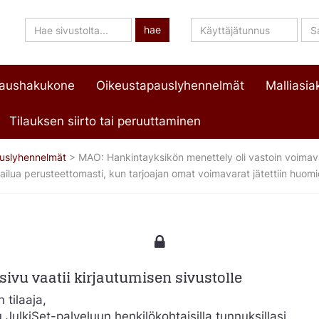
Hae
Käyttäjätunnus
Sa
hae
sivustolta
paushakukone
Oikeustapauslyhennelmät
Malliasiak
Tilauksen siirto tai peruuttaminen
uslyhennelmät
>
MAO: Hankintayksikön menettely oli vastoin voimava
pailua perusteettomasti, kun tarjoajan omat voimavarat jätettiin huomi
ivu vaatii kirjautumisen sivustolle
 tilaaja,
u JulkiSet-palveluun henkilökohtaisilla tunnuksillasi.