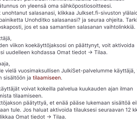
ätunnus on yleensä oma sähköpostiosoitteesi.
t unohtanut salasanasi, klikkaa Julkset.fi-sivuston yläla
painiketta Unohditko salasanasi? ja seuraa ohjeita. Tark
skaposti, jos et saa samantien salasanan vaihtolinkkiä.
täjä,
den viikon koekäyttöjaksosi on päättynyt, voit aktivoida
esi uudelleen kohdassa Omat tiedot -> Tilaa.
aaja,
ole vielä vuosimaksullisen JulkiSet-palvelumme käyttäjä,
n sisältöön ja
tilaamiseen
.
äyttäjät voivat kokeilla palvelua kuukauden ajan ilman
mista tilaamiseen.
töjakson päätyttyä, et enää pääse lukemaan sisältöä e
aan tule. Jos haluat aktivoida tilauksesi seuraavan 12 k
klikkaa Omat tiedot -> Tilaa.