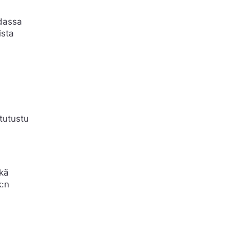
idassa
ista
 tutustu
ikä
k:n