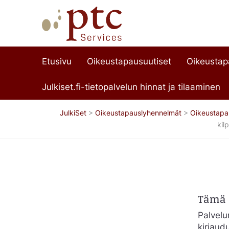
Etusivu
Oikeustapausuutiset
Oikeusta
Julkiset.fi-tietopalvelun hinnat ja tilaaminen
JulkiSet
>
Oikeustapauslyhennelmät
>
Oikeustapa
kil
Tämä s
Palvelun
kirjaud