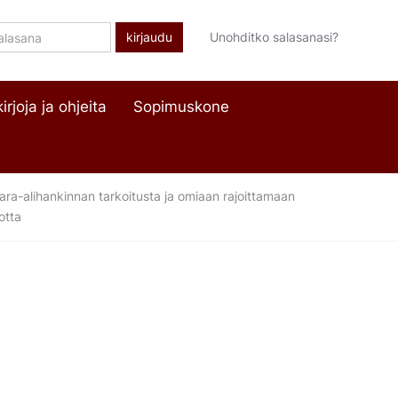
lasana
Unohditko salasanasi?
irjoja ja ohjeita
Sopimuskone
ra-alihankinnan tarkoitusta ja omiaan rajoittamaan
otta