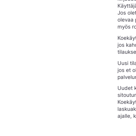
Käyttäj
Jos ole
olevaa 
myös ro
Koekäyt
jos kah
tilauks
Uusi til
jos et 
palvelu
Uudet k
sitoutu
Koekäyt
laskuak
ajalle, 