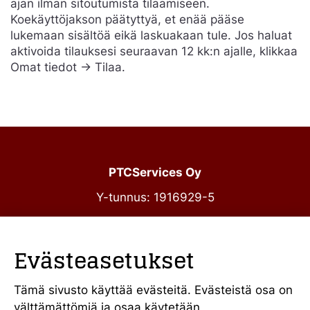
ajan ilman sitoutumista tilaamiseen.
Koekäyttöjakson päätyttyä, et enää pääse
lukemaan sisältöä eikä laskuakaan tule. Jos haluat
aktivoida tilauksesi seuraavan 12 kk:n ajalle, klikkaa
Omat tiedot -> Tilaa.
PTCServices Oy
Y-tunnus: 1916929-5
Annankatu 31-33 C 39
00100 Helsinki
Evästeasetukset
julkiset@ptcs.fi
Vaihde
010 34 19 700
Tämä sivusto käyttää evästeitä. Evästeistä osa on
välttämättömiä ja osaa käytetään