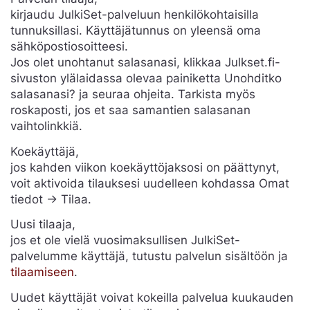
kirjaudu JulkiSet-palveluun henkilökohtaisilla
tunnuksillasi. Käyttäjätunnus on yleensä oma
sähköpostiosoitteesi.
Jos olet unohtanut salasanasi, klikkaa Julkset.fi-
sivuston ylälaidassa olevaa painiketta Unohditko
salasanasi? ja seuraa ohjeita. Tarkista myös
roskaposti, jos et saa samantien salasanan
vaihtolinkkiä.
Koekäyttäjä,
jos kahden viikon koekäyttöjaksosi on päättynyt,
voit aktivoida tilauksesi uudelleen kohdassa Omat
tiedot -> Tilaa.
Uusi tilaaja,
jos et ole vielä vuosimaksullisen JulkiSet-
palvelumme käyttäjä, tutustu palvelun sisältöön ja
tilaamiseen
.
Uudet käyttäjät voivat kokeilla palvelua kuukauden