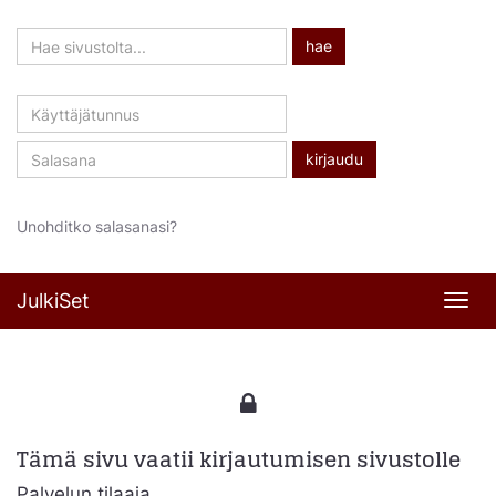
Hae
hae
sivustolta
Käyttäjätunnus
Salasana
Unohditko salasanasi?
JulkiSet
Navi
Tämä sivu vaatii kirjautumisen sivustolle
Palvelun tilaaja,