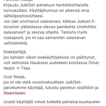
kirjaudu JulkiSet-palveluun henkilökohtaisilla
tunnuksillasi. Käyttäjätunnus on yleensä oma
sähköpostiosoitteesi.
Jos olet unohtanut salasanasi, klikkaa Julkset.fi-
sivuston ylälaidassa olevaa painiketta Unohditko
salasanasi? ja seuraa ohjeita. Tarkista myös
roskaposti, jos et saa samantien salasanan
vaihtolinkkiä.
Koekäyttäjä,
jos kahden viikon koekäyttöjaksosi on päättynyt,
voit aktivoida tilauksesi uudelleen kohdassa Omat
tiedot -> Tilaa.
Uusi tilaaja,
jos et ole vielä vuosimaksullisen JulkiSet-
palvelumme käyttäjä, tutustu palvelun sisältöön ja
tilaamiseen
.
Uudet käyttäjät voivat kokeilla palvelua kuukauden