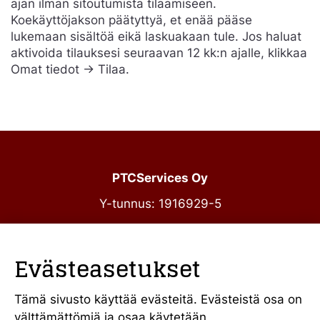
ajan ilman sitoutumista tilaamiseen.
Koekäyttöjakson päätyttyä, et enää pääse
lukemaan sisältöä eikä laskuakaan tule. Jos haluat
aktivoida tilauksesi seuraavan 12 kk:n ajalle, klikkaa
Omat tiedot -> Tilaa.
PTCServices Oy
Y-tunnus: 1916929-5
Annankatu 31-33 C 39
00100 Helsinki
Evästeasetukset
julkiset@ptcs.fi
Vaihde
010 34 19 700
Tämä sivusto käyttää evästeitä. Evästeistä osa on
välttämättömiä ja osaa käytetään