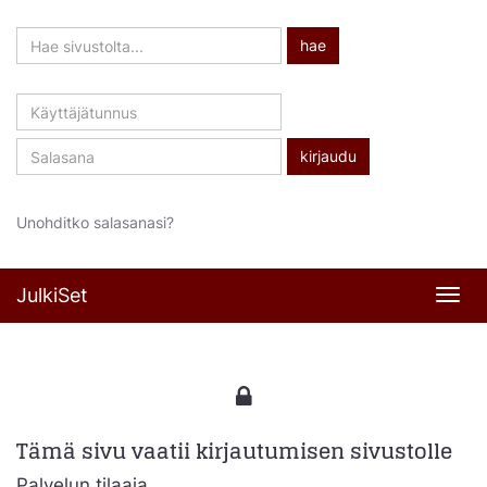
Hae
hae
sivustolta
Käyttäjätunnus
Salasana
Unohditko salasanasi?
JulkiSet
Navi
Tämä sivu vaatii kirjautumisen sivustolle
Palvelun tilaaja,