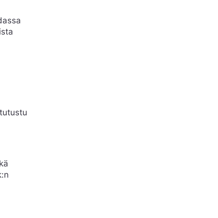
idassa
ista
 tutustu
ikä
k:n