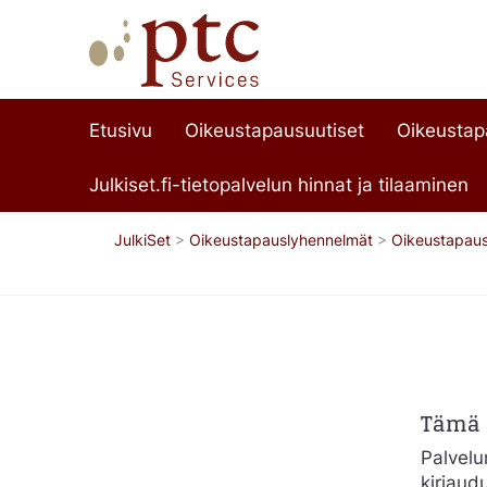
Etusivu
Oikeustapausuutiset
Oikeusta
Julkiset.fi-tietopalvelun hinnat ja tilaaminen
JulkiSet
>
Oikeustapauslyhennelmät
>
Oikeustapaus
Tämä s
Palvelun
kirjaud