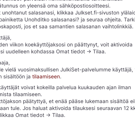
ätunnus on yleensä oma sähköpostiosoitteesi.
t unohtanut salasanasi, klikkaa Julkset.fi-sivuston yläla
painiketta Unohditko salasanasi? ja seuraa ohjeita. Tark
skaposti, jos et saa samantien salasanan vaihtolinkkiä.
täjä,
den viikon koekäyttöjaksosi on päättynyt, voit aktivoida
esi uudelleen kohdassa Omat tiedot -> Tilaa.
aaja,
ole vielä vuosimaksullisen JulkiSet-palvelumme käyttäjä,
n sisältöön ja
tilaamiseen
.
äyttäjät voivat kokeilla palvelua kuukauden ajan ilman
mista tilaamiseen.
töjakson päätyttyä, et enää pääse lukemaan sisältöä e
aan tule. Jos haluat aktivoida tilauksesi seuraavan 12 k
klikkaa Omat tiedot -> Tilaa.