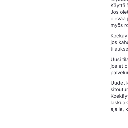
Käyttäj
Jos ole
olevaa 
myös ro
Koekäyt
jos kah
tilauks
Uusi til
jos et 
palvelu
Uudet k
sitoutu
Koekäyt
laskuak
ajalle, 