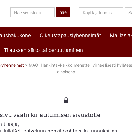
Hae
Käyttäjätunnus
Sa
hae
sivustolta
paushakukone
Oikeustapauslyhennelmät
Malliasiak
Tilauksen siirto tai peruuttaminen
lyhennelmät
>
MAO: Hankintayksikkö menetteli virheellisesti hylätess
alhaisena
ivu vaatii kirjautumisen sivustolle
 tilaaja,
u JulkiSet-palveluun henkilökohtaisilla tunnuksillasi.