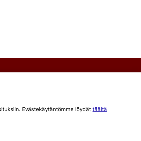
koituksiin. Evästekäytäntömme löydät
täältä