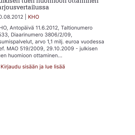
ulkisen tuen huomioon ottaminen
arjousvertailussa
0.08.2012 |
KHO
HO, Antopäivä 11.6.2012, Taltionumero
533, Diaarinumero 3806/2/09,
sumispalvelut, arvo 1,1 milj. euroa vuodessa
ef. MAO 519/2009, 29.10.2009 - julkisen
uen huomioon ottaminen...
:
Kirjaudu sisään ja lue lisää
Julkisen
tuen
huomioon
ottaminen
tarjousvertailussa