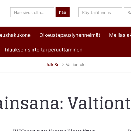
Hae
Käyttäjätunnus
Sa
hae
sivustolta
paushakukone
Oikeustapauslyhennelmät
Malliasiak
Tilauksen siirto tai peruuttaminen
JulkiSet
>
Valtiontuki
ainsana:
Valtion