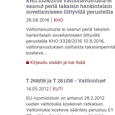
KHO:3328/2016 Valtionavustusta ei
saanut periä takaisin hankintalain
soveltamiseen liittyvillä perusteilla
26.08.2016 |
KHO
Valtionavustusta ei saanut periä takaisin
hankintalain soveltamiseen liittyvillä
perusteilla KHO:3328/2016 10.8.2016,
valtionavustuksen osittaista takaisinperint
koskeva...
:
Kirjaudu sisään ja lue lisää
KHO:3328/20
Valtionavustu
T 268/08 ja T 281/08 – Valtiontuet
ei
saanut
14.05.2012 |
EUTI
periä
takaisin
EU-tuomioistuin on antanut 28.2.2012
hankintalain
uuden valtiotukia koskevan ratkaisun.
soveltamiseen
Valtiontukia koskeva sääntely perustuu EY