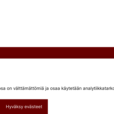
929-5
Vaihde
010 34 19 700
Evästekäytännöt
33 C 39
Käyttöehdot
osa on välttämättömiä ja osaa käytetään analytiikkatar
fi
Hyväksy evästeet