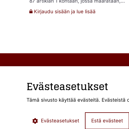
liittyvillä
87 artiklan 1 kohtaan, jossa määrätään,...
perusteilla
:
Kirjaudu sisään ja lue lisää
T
268/08
ja
T
281/08
–
Valtiontuet
PTCServices Oy
Y-tunnus: 1916
Evästeasetukset
Annankatu 31-
00100 Helsinki
Tämä sivusto käyttää evästeitä. Evästeistä 
julkiset@ptcs.
Evästeasetukset
Estä evästeet