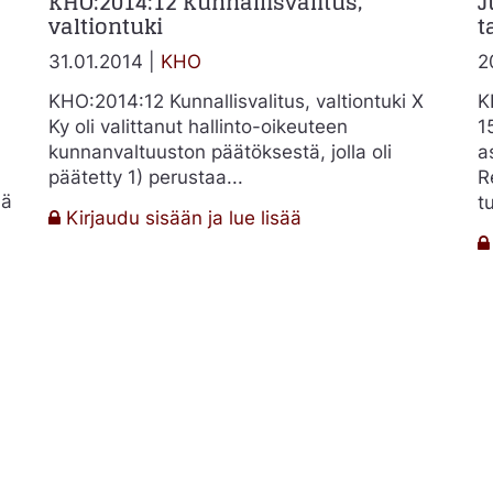
KHO:2014:12 Kunnallisvalitus,
J
valtiontuki
t
31.01.2014 |
KHO
2
KHO:2014:12 Kunnallisvalitus, valtiontuki X
K
Ky oli valittanut hallinto-oikeuteen
1
kunnanvaltuuston päätöksestä, jolla oli
a
päätetty 1) perustaa...
R
ää
t
:
Kirjaudu sisään ja lue lisää
KHO:2014:12
Kunnallisvalitus,
16
valtiontuki
sta