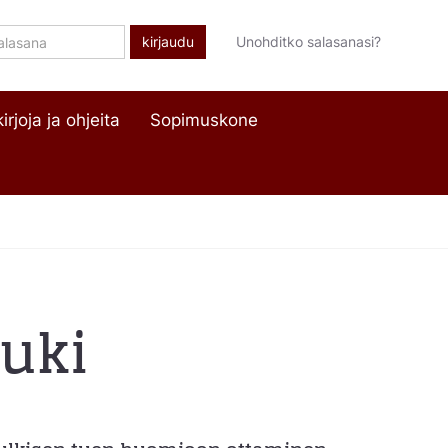
lasana
Unohditko salasanasi?
irjoja ja ohjeita
Sopimuskone
tuki