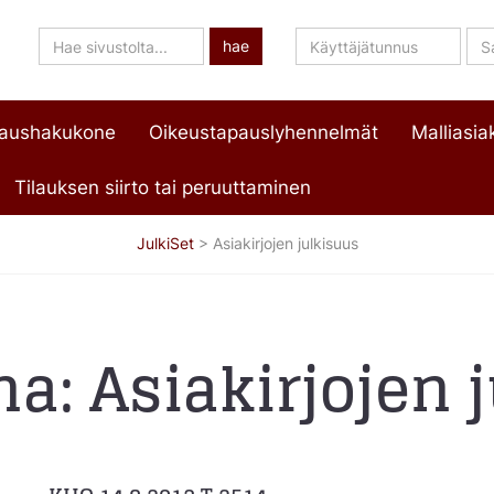
Hae
Käyttäjätunnus
Sa
hae
sivustolta
paushakukone
Oikeustapauslyhennelmät
Malliasiak
Tilauksen siirto tai peruuttaminen
JulkiSet
>
Asiakirjojen julkisuus
na:
Asiakirjojen 