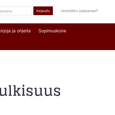
lasana
Unohditko salasanasi?
irjoja ja ohjeita
Sopimuskone
julkisuus