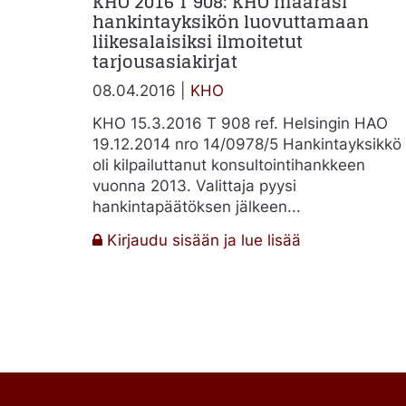
KHO 2016 T 908: KHO määräsi
hankintayksikön luovuttamaan
liikesalaisiksi ilmoitetut
tarjousasiakirjat
08.04.2016 |
KHO
KHO 15.3.2016 T 908 ref. Helsingin HAO
19.12.2014 nro 14/0978/5 Hankintayksikkö
oli kilpailuttanut konsultointihankkeen
vuonna 2013. Valittaja pyysi
hankintapäätöksen jälkeen...
:
Kirjaudu sisään ja lue lisää
KHO
2016
T
908:
KHO
määräsi
hankintayksik
luovuttamaan