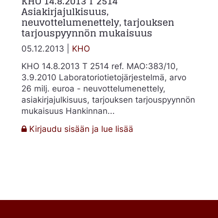
KHO 14.8.2013 T 2514
Asiakirjajulkisuus,
neuvottelumenettely, tarjouksen
tarjouspyynnön mukaisuus
05.12.2013 |
KHO
KHO 14.8.2013 T 2514 ref. MAO:383/10,
3.9.2010 Laboratoriotietojärjestelmä, arvo
26 milj. euroa - neuvottelumenettely,
asiakirjajulkisuus, tarjouksen tarjouspyynnön
mukaisuus Hankinnan...
:
Kirjaudu sisään ja lue lisää
KHO
14.8.2013
T
2514
Asiakirjajulkisuus,
neuvottelumenettely,
ön
tarjouksen
tarjouspyynnön