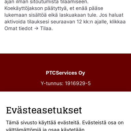
ajan ilman sitoutumista tilaamiseen.
Koekäyttöjakson päätyttyä, et enää pääse
lukemaan sisältöä eikä laskuakaan tule. Jos haluat
aktivoida tilauksesi seuraavan 12 kk:n ajalle, klikkaa
Omat tiedot -> Tilaa.
PTCServices Oy
Y-tunnus: 1916929-5
Annankatu 31-33 C 39
00100 Helsinki
Evästeasetukset
julkiset@ptcs.fi
Vaihde
010 34 19 700
Tämä sivusto käyttää evästeitä. Evästeistä osa on
välttämättömiä ja osaa käytetään