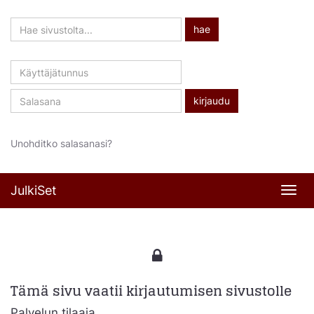
Hae
hae
sivustolta
Käyttäjätunnus
Salasana
Unohditko salasanasi?
JulkiSet
Navi
Tämä sivu vaatii kirjautumisen sivustolle
Palvelun tilaaja,