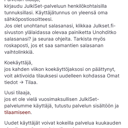
kirjaudu JulkiSet-palveluun henkilökohtaisilla
tunnuksillasi. Käyttäjätunnus on yleensä oma
sähköpostiosoitteesi.
Jos olet unohtanut salasanasi, klikkaa Julkset.fi-
sivuston ylälaidassa olevaa painiketta Unohditko
salasanasi? ja seuraa ohjeita. Tarkista myös
roskaposti, jos et saa samantien salasanan
vaihtolinkkiä.
Koekäyttäjä,
jos kahden viikon koekäyttöjaksosi on päättynyt,
voit aktivoida tilauksesi uudelleen kohdassa Omat
tiedot -> Tilaa.
Uusi tilaaja,
jos et ole vielä vuosimaksullisen JulkiSet-
palvelumme käyttäjä, tutustu palvelun sisältöön ja
tilaamiseen
.
Uudet käyttäjät voivat kokeilla palvelua kuukauden