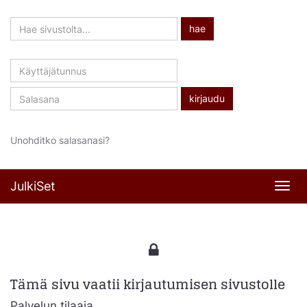
Hae
hae
sivustolta
Käyttäjätunnus
Salasana
Unohditko salasanasi?
JulkiSet
Navi
Tämä sivu vaatii kirjautumisen sivustolle
Palvelun tilaaja,