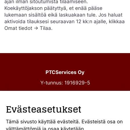
ajan ilman sitoutumista tilaamiseen.
Koekäyttöjakson päätyttyä, et enää pääse
lukemaan sisältöä eikä laskuakaan tule. Jos haluat
aktivoida tilauksesi seuraavan 12 kk:n ajalle, klikkaa
Omat tiedot -> Tilaa.
PTCServices Oy
Y-tunnus: 1916929-5
Annankatu 31-33 C 39
00100 Helsinki
Evästeasetukset
julkiset@ptcs.fi
Vaihde
010 34 19 700
Tämä sivusto käyttää evästeitä. Evästeistä osa on
välttämättömiä ja osaa käytetään