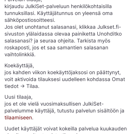
kirjaudu JulkiSet-palveluun henkilökohtaisilla
tunnuksillasi. Käyttäjätunnus on yleensä oma
sähköpostiosoitteesi.
Jos olet unohtanut salasanasi, klikkaa Julkset.fi-
sivuston ylälaidassa olevaa painiketta Unohditko
salasanasi? ja seuraa ohjeita. Tarkista myös
roskaposti, jos et saa samantien salasanan
vaihtolinkkiä.
Koekäyttäjä,
jos kahden viikon koekäyttöjaksosi on päättynyt,
voit aktivoida tilauksesi uudelleen kohdassa Omat
tiedot -> Tilaa.
Uusi tilaaja,
jos et ole vielä vuosimaksullisen JulkiSet-
palvelumme käyttäjä, tutustu palvelun sisältöön ja
tilaamiseen
.
Uudet käyttäjät voivat kokeilla palvelua kuukauden