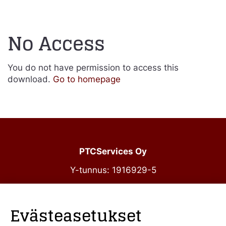
No Access
You do not have permission to access this
download.
Go to homepage
PTCServices Oy
Y-tunnus: 1916929-5
Annankatu 31-33 C 39
00100 Helsinki
Evästeasetukset
julkiset@ptcs.fi