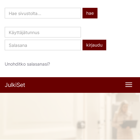
Hae
hae
sivustolta
Käyttäjätunnus
Salasana
Unohditko salasanasi?
JulkiSet
Navi