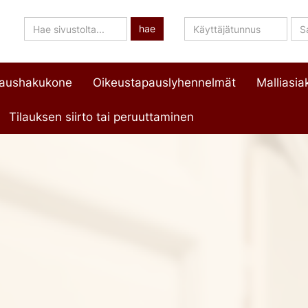
Hae
Käyttäjätunnus
Sa
hae
sivustolta
paushakukone
Oikeustapauslyhennelmät
Malliasiak
Tilauksen siirto tai peruuttaminen