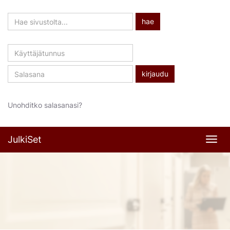
Hae
hae
sivustolta
Käyttäjätunnus
Salasana
Unohditko salasanasi?
JulkiSet
Navi