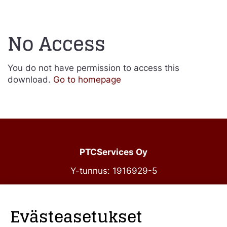
No Access
You do not have permission to access this
download.
Go to homepage
PTCServices Oy
Y-tunnus: 1916929-5
Annankatu 31-33 C 39
00100 Helsinki
Evästeasetukset
julkiset@ptcs.fi