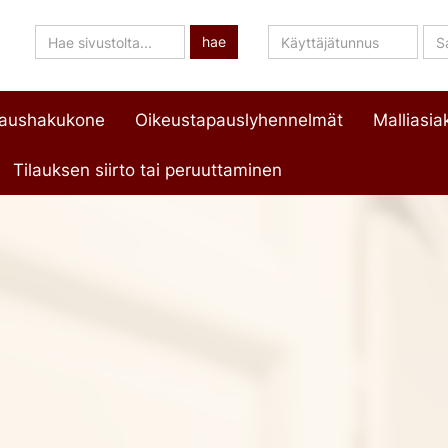
Hae
Käyttäjätunnus
Sa
hae
sivustolta
paushakukone
Oikeustapauslyhennelmät
Malliasiak
Tilauksen siirto tai peruuttaminen