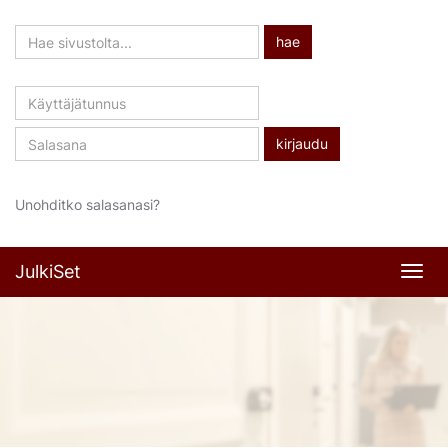
Hae
hae
sivustolta
Käyttäjätunnus
Salasana
Unohditko salasanasi?
JulkiSet
Navi