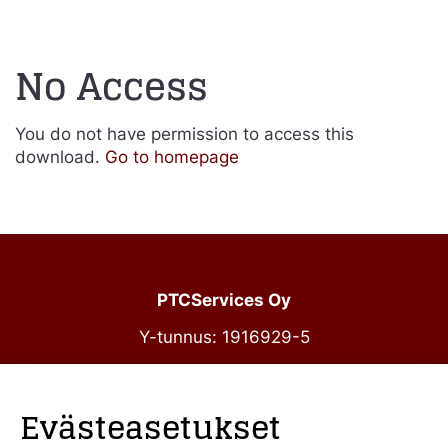
No Access
You do not have permission to access this
download.
Go to homepage
PTCServices Oy
Y-tunnus: 1916929-5
Annankatu 31-33 C 39
00100 Helsinki
Evästeasetukset
julkiset@ptcs.fi