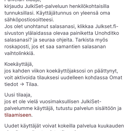
kirjaudu JulkiSet-palveluun henkilökohtaisilla
tunnuksillasi. Käyttäjätunnus on yleensä oma
sähköpostiosoitteesi.
Jos olet unohtanut salasanasi, klikkaa Julkset.fi-
sivuston ylälaidassa olevaa painiketta Unohditko
salasanasi? ja seuraa ohjeita. Tarkista myös
roskaposti, jos et saa samantien salasanan
vaihtolinkkiä.
Koekäyttäjä,
jos kahden viikon koekäyttöjaksosi on päättynyt,
voit aktivoida tilauksesi uudelleen kohdassa Omat
tiedot -> Tilaa.
Uusi tilaaja,
jos et ole vielä vuosimaksullisen JulkiSet-
palvelumme käyttäjä, tutustu palvelun sisältöön ja
tilaamiseen
.
Uudet käyttäjät voivat kokeilla palvelua kuukauden