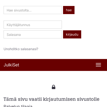
Hae
hae
sivustolta
Käyttäjätunnus
Salasana
Unohditko salasanasi?
JulkiSet
Navi
Tämä sivu vaatii kirjautumisen sivustolle
Palvelun tilaaja,