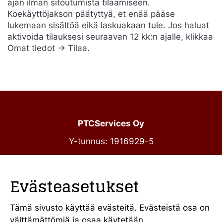
ajan ilman sitoutumista tilaamiseen.
Koekäyttöjakson päätyttyä, et enää pääse
lukemaan sisältöä eikä laskuakaan tule. Jos haluat
aktivoida tilauksesi seuraavan 12 kk:n ajalle, klikkaa
Omat tiedot -> Tilaa.
PTCServices Oy
Y-tunnus: 1916929-5
Annankatu 31-33 C 39
00100 Helsinki
Evästeasetukset
julkiset@ptcs.fi
Vaihde
010 34 19 700
Tämä sivusto käyttää evästeitä. Evästeistä osa on
välttämättömiä ja osaa käytetään