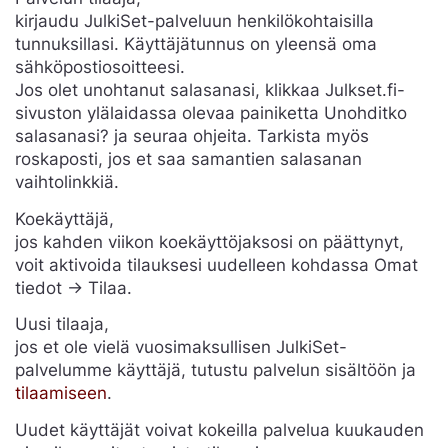
kirjaudu JulkiSet-palveluun henkilökohtaisilla
tunnuksillasi. Käyttäjätunnus on yleensä oma
sähköpostiosoitteesi.
Jos olet unohtanut salasanasi, klikkaa Julkset.fi-
sivuston ylälaidassa olevaa painiketta Unohditko
salasanasi? ja seuraa ohjeita. Tarkista myös
roskaposti, jos et saa samantien salasanan
vaihtolinkkiä.
Koekäyttäjä,
jos kahden viikon koekäyttöjaksosi on päättynyt,
voit aktivoida tilauksesi uudelleen kohdassa Omat
tiedot -> Tilaa.
Uusi tilaaja,
jos et ole vielä vuosimaksullisen JulkiSet-
palvelumme käyttäjä, tutustu palvelun sisältöön ja
tilaamiseen
.
Uudet käyttäjät voivat kokeilla palvelua kuukauden