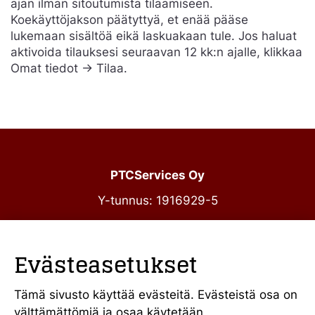
ajan ilman sitoutumista tilaamiseen.
Koekäyttöjakson päätyttyä, et enää pääse
lukemaan sisältöä eikä laskuakaan tule. Jos haluat
aktivoida tilauksesi seuraavan 12 kk:n ajalle, klikkaa
Omat tiedot -> Tilaa.
PTCServices Oy
Y-tunnus: 1916929-5
Annankatu 31-33 C 39
00100 Helsinki
Evästeasetukset
julkiset@ptcs.fi
Vaihde
010 34 19 700
Tämä sivusto käyttää evästeitä. Evästeistä osa on
välttämättömiä ja osaa käytetään