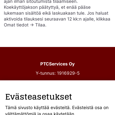
ajan ilman sitoutumista tilaamiseen.
Koekäyttöjakson päätyttyä, et enää pääse
lukemaan sisältöä eikä laskuakaan tule. Jos haluat
aktivoida tilauksesi seuraavan 12 kk:n ajalle, klikkaa
Omat tiedot -> Tilaa.
PTCServices Oy
Y-tunnus: 1916929-5
Annankatu 31-33 C 39
00100 Helsinki
Evästeasetukset
julkiset@ptcs.fi
Vaihde
010 34 19 700
Tämä sivusto käyttää evästeitä. Evästeistä osa on
välttämättömiä ja osaa käytetään