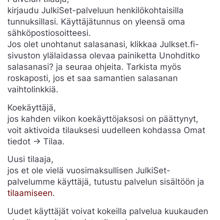
kirjaudu JulkiSet-palveluun henkilökohtaisilla
tunnuksillasi. Käyttäjätunnus on yleensä oma
sähköpostiosoitteesi.
Jos olet unohtanut salasanasi, klikkaa Julkset.fi-
sivuston ylälaidassa olevaa painiketta Unohditko
salasanasi? ja seuraa ohjeita. Tarkista myös
roskaposti, jos et saa samantien salasanan
vaihtolinkkiä.
Koekäyttäjä,
jos kahden viikon koekäyttöjaksosi on päättynyt,
voit aktivoida tilauksesi uudelleen kohdassa Omat
tiedot -> Tilaa.
Uusi tilaaja,
jos et ole vielä vuosimaksullisen JulkiSet-
palvelumme käyttäjä, tutustu palvelun sisältöön ja
tilaamiseen
.
Uudet käyttäjät voivat kokeilla palvelua kuukauden