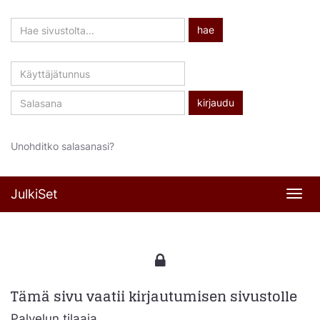
Hae
hae
sivustolta
Käyttäjätunnus
Salasana
Unohditko salasanasi?
JulkiSet
Navi
Tämä sivu vaatii kirjautumisen sivustolle
Palvelun tilaaja,