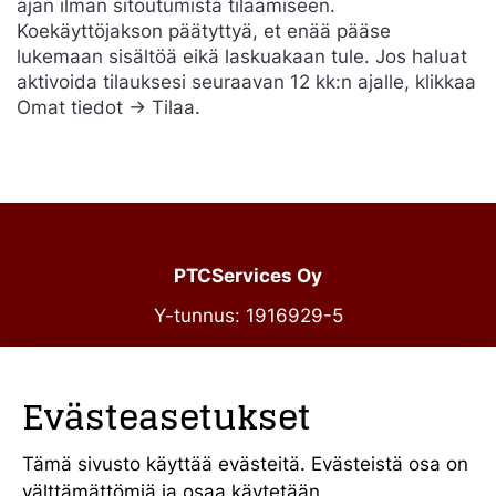
ajan ilman sitoutumista tilaamiseen.
Koekäyttöjakson päätyttyä, et enää pääse
lukemaan sisältöä eikä laskuakaan tule. Jos haluat
aktivoida tilauksesi seuraavan 12 kk:n ajalle, klikkaa
Omat tiedot -> Tilaa.
PTCServices Oy
Y-tunnus: 1916929-5
Annankatu 31-33 C 39
00100 Helsinki
Evästeasetukset
julkiset@ptcs.fi
Vaihde
010 34 19 700
Tämä sivusto käyttää evästeitä. Evästeistä osa on
välttämättömiä ja osaa käytetään