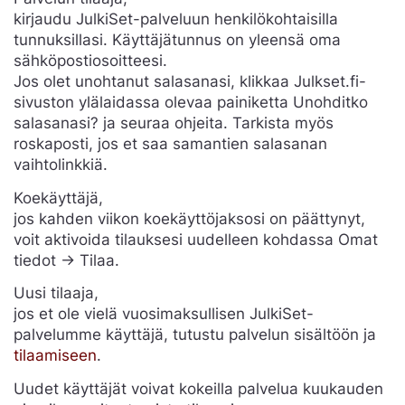
kirjaudu JulkiSet-palveluun henkilökohtaisilla
tunnuksillasi. Käyttäjätunnus on yleensä oma
sähköpostiosoitteesi.
Jos olet unohtanut salasanasi, klikkaa Julkset.fi-
sivuston ylälaidassa olevaa painiketta Unohditko
salasanasi? ja seuraa ohjeita. Tarkista myös
roskaposti, jos et saa samantien salasanan
vaihtolinkkiä.
Koekäyttäjä,
jos kahden viikon koekäyttöjaksosi on päättynyt,
voit aktivoida tilauksesi uudelleen kohdassa Omat
tiedot -> Tilaa.
Uusi tilaaja,
jos et ole vielä vuosimaksullisen JulkiSet-
palvelumme käyttäjä, tutustu palvelun sisältöön ja
tilaamiseen
.
Uudet käyttäjät voivat kokeilla palvelua kuukauden