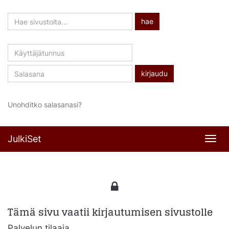
Hae
hae
sivustolta
Käyttäjätunnus
Salasana
Unohditko salasanasi?
JulkiSet
Navi
Tämä sivu vaatii kirjautumisen sivustolle
Palvelun tilaaja,