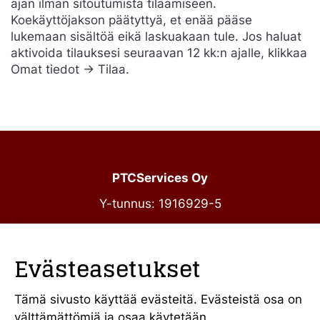
ajan ilman sitoutumista tilaamiseen.
Koekäyttöjakson päätyttyä, et enää pääse
lukemaan sisältöä eikä laskuakaan tule. Jos haluat
aktivoida tilauksesi seuraavan 12 kk:n ajalle, klikkaa
Omat tiedot -> Tilaa.
PTCServices Oy
Y-tunnus: 1916929-5
Annankatu 31-33 C 39
00100 Helsinki
Evästeasetukset
julkiset@ptcs.fi
Vaihde
010 34 19 700
Tämä sivusto käyttää evästeitä. Evästeistä osa on
välttämättömiä ja osaa käytetään