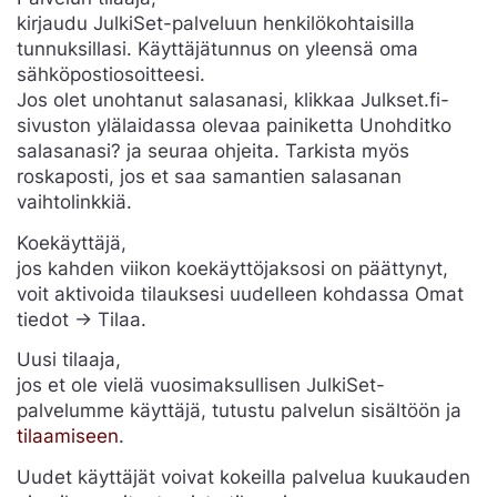
kirjaudu JulkiSet-palveluun henkilökohtaisilla
tunnuksillasi. Käyttäjätunnus on yleensä oma
sähköpostiosoitteesi.
Jos olet unohtanut salasanasi, klikkaa Julkset.fi-
sivuston ylälaidassa olevaa painiketta Unohditko
salasanasi? ja seuraa ohjeita. Tarkista myös
roskaposti, jos et saa samantien salasanan
vaihtolinkkiä.
Koekäyttäjä,
jos kahden viikon koekäyttöjaksosi on päättynyt,
voit aktivoida tilauksesi uudelleen kohdassa Omat
tiedot -> Tilaa.
Uusi tilaaja,
jos et ole vielä vuosimaksullisen JulkiSet-
palvelumme käyttäjä, tutustu palvelun sisältöön ja
tilaamiseen
.
Uudet käyttäjät voivat kokeilla palvelua kuukauden