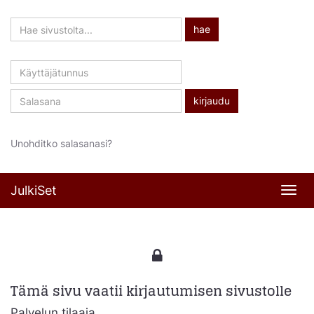
Hae
hae
sivustolta
Käyttäjätunnus
Salasana
Unohditko salasanasi?
JulkiSet
Navi
Tämä sivu vaatii kirjautumisen sivustolle
Palvelun tilaaja,