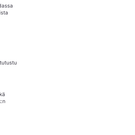
idassa
ista
 tutustu
ikä
k:n