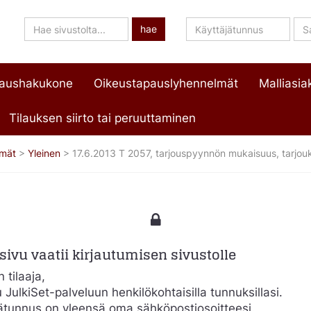
Hae
Käyttäjätunnus
Sa
hae
sivustolta
paushakukone
Oikeustapauslyhennelmät
Malliasiak
Tilauksen siirto tai peruuttaminen
lmät
>
Yleinen
>
17.6.2013 T 2057, tarjouspyynnön mukaisuus, tarjouk
ivu vaatii kirjautumisen sivustolle
 tilaaja,
u JulkiSet-palveluun henkilökohtaisilla tunnuksillasi.
ätunnus on yleensä oma sähköpostiosoitteesi.