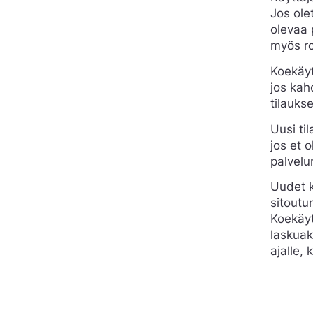
Jos ole
olevaa 
myös ro
Koekäyt
jos kah
tilauks
Uusi til
jos et 
palvelu
Uudet k
sitoutu
Koekäyt
laskuak
ajalle, 