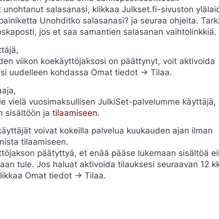
t unohtanut salasanasi, klikkaa Julkset.fi-sivuston yläla
painiketta Unohditko salasanasi? ja seuraa ohjeita. Tark
skaposti, jos et saa samantien salasanan vaihtolinkkiä.
täjä,
den viikon koekäyttöjaksosi on päättynyt, voit aktivoida
esi uudelleen kohdassa Omat tiedot -> Tilaa.
aaja,
ole vielä vuosimaksullisen JulkiSet-palvelumme käyttäjä,
n sisältöön ja
tilaamiseen
.
äyttäjät voivat kokeilla palvelua kuukauden ajan ilman
mista tilaamiseen.
töjakson päätyttyä, et enää pääse lukemaan sisältöä e
aan tule. Jos haluat aktivoida tilauksesi seuraavan 12 k
klikkaa Omat tiedot -> Tilaa.