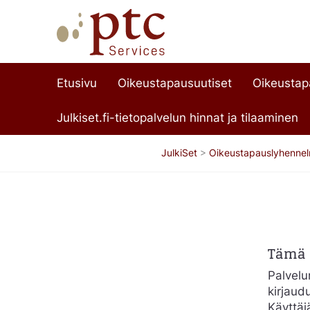
Etusivu
Oikeustapausuutiset
Oikeusta
Julkiset.fi-tietopalvelun hinnat ja tilaaminen
JulkiSet
>
Oikeustapauslyhenne
Tämä s
Palvelun
kirjaud
Käyttäj