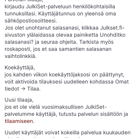
kirjaudu JulkiSet-palveluun henkilökohtaisilla
tunnuksillasi. Käyttäjätunnus on yleensä oma
sähköpostiosoitteesi.
Jos olet unohtanut salasanasi, klikkaa Julkset.fi-
sivuston ylälaidassa olevaa painiketta Unohditko
salasanasi? ja seuraa ohjeita. Tarkista myös
roskaposti, jos et saa samantien salasanan
vaihtolinkkiä.
Koekäyttäjä,
jos kahden viikon koekäyttöjaksosi on päättynyt,
voit aktivoida tilauksesi uudelleen kohdassa Omat
tiedot -> Tilaa.
Uusi tilaaja,
jos et ole vielä vuosimaksullisen JulkiSet-
palvelumme käyttäjä, tutustu palvelun sisältöön ja
tilaamiseen
.
Uudet käyttäjät voivat kokeilla palvelua kuukauden