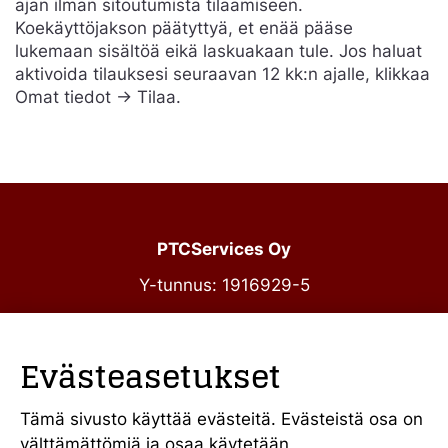
ajan ilman sitoutumista tilaamiseen.
Koekäyttöjakson päätyttyä, et enää pääse
lukemaan sisältöä eikä laskuakaan tule. Jos haluat
aktivoida tilauksesi seuraavan 12 kk:n ajalle, klikkaa
Omat tiedot -> Tilaa.
PTCServices Oy
Y-tunnus: 1916929-5
Annankatu 31-33 C 39
00100 Helsinki
Evästeasetukset
julkiset@ptcs.fi
Vaihde
010 34 19 700
Tämä sivusto käyttää evästeitä. Evästeistä osa on
välttämättömiä ja osaa käytetään