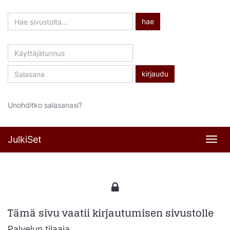
Hae
hae
sivustolta
Käyttäjätunnus
Salasana
Unohditko salasanasi?
JulkiSet
Navi
Tämä sivu vaatii kirjautumisen sivustolle
Palvelun tilaaja,