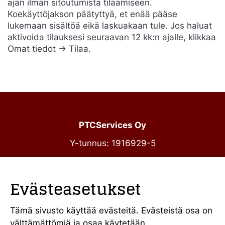
ajan ilman sitoutumista tilaamiseen.
Koekäyttöjakson päätyttyä, et enää pääse
lukemaan sisältöä eikä laskuakaan tule. Jos haluat
aktivoida tilauksesi seuraavan 12 kk:n ajalle, klikkaa
Omat tiedot -> Tilaa.
PTCServices Oy
Y-tunnus: 1916929-5
Annankatu 31-33 C 39
00100 Helsinki
Evästeasetukset
julkiset@ptcs.fi
Vaihde
010 34 19 700
Tämä sivusto käyttää evästeitä. Evästeistä osa on
välttämättömiä ja osaa käytetään