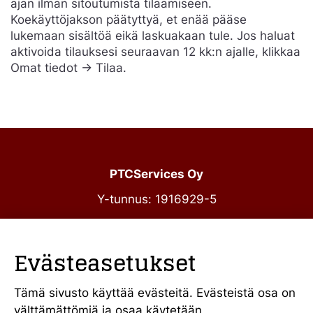
ajan ilman sitoutumista tilaamiseen.
Koekäyttöjakson päätyttyä, et enää pääse
lukemaan sisältöä eikä laskuakaan tule. Jos haluat
aktivoida tilauksesi seuraavan 12 kk:n ajalle, klikkaa
Omat tiedot -> Tilaa.
PTCServices Oy
Y-tunnus: 1916929-5
Annankatu 31-33 C 39
00100 Helsinki
Evästeasetukset
julkiset@ptcs.fi
Vaihde
010 34 19 700
Tämä sivusto käyttää evästeitä. Evästeistä osa on
välttämättömiä ja osaa käytetään