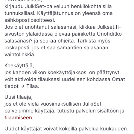
kirjaudu JulkiSet-palveluun henkilökohtaisilla
tunnuksillasi. Käyttäjätunnus on yleensä oma
sähköpostiosoitteesi.
Jos olet unohtanut salasanasi, klikkaa Julkset.fi-
sivuston ylälaidassa olevaa painiketta Unohditko
salasanasi? ja seuraa ohjeita. Tarkista myös
roskaposti, jos et saa samantien salasanan
vaihtolinkkiä.
Koekäyttäjä,
jos kahden viikon koekäyttöjaksosi on päättynyt,
voit aktivoida tilauksesi uudelleen kohdassa Omat
tiedot -> Tilaa.
Uusi tilaaja,
jos et ole vielä vuosimaksullisen JulkiSet-
palvelumme käyttäjä, tutustu palvelun sisältöön ja
tilaamiseen
.
Uudet käyttäjät voivat kokeilla palvelua kuukauden