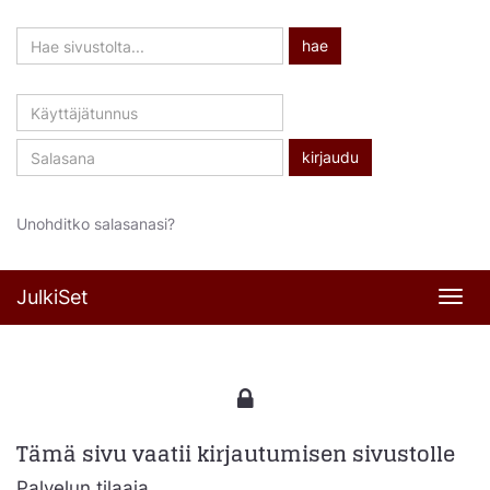
Hae
hae
sivustolta
Käyttäjätunnus
Salasana
Unohditko salasanasi?
JulkiSet
Navi
Tämä sivu vaatii kirjautumisen sivustolle
Palvelun tilaaja,