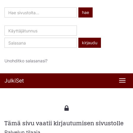
Hae
hae
sivustolta
Käyttäjätunnus
Salasana
Unohditko salasanasi?
JulkiSet
Navi
Tämä sivu vaatii kirjautumisen sivustolle
Palvelun tilaaja,