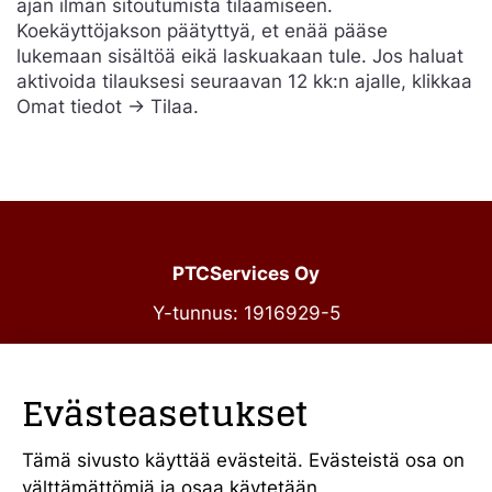
ajan ilman sitoutumista tilaamiseen.
Koekäyttöjakson päätyttyä, et enää pääse
lukemaan sisältöä eikä laskuakaan tule. Jos haluat
aktivoida tilauksesi seuraavan 12 kk:n ajalle, klikkaa
Omat tiedot -> Tilaa.
PTCServices Oy
Y-tunnus: 1916929-5
Annankatu 31-33 C 39
00100 Helsinki
Evästeasetukset
julkiset@ptcs.fi
Vaihde
010 34 19 700
Tämä sivusto käyttää evästeitä. Evästeistä osa on
välttämättömiä ja osaa käytetään