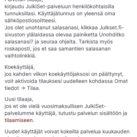
kirjaudu JulkiSet-palveluun henkilökohtaisilla
tunnuksillasi. Käyttäjätunnus on yleensä oma
sähköpostiosoitteesi.
Jos olet unohtanut salasanasi, klikkaa Julkset.fi-
sivuston ylälaidassa olevaa painiketta Unohditko
salasanasi? ja seuraa ohjeita. Tarkista myös
roskaposti, jos et saa samantien salasanan
vaihtolinkkiä.
Koekäyttäjä,
jos kahden viikon koekäyttöjaksosi on päättynyt,
voit aktivoida tilauksesi uudelleen kohdassa Omat
tiedot -> Tilaa.
Uusi tilaaja,
jos et ole vielä vuosimaksullisen JulkiSet-
palvelumme käyttäjä, tutustu palvelun sisältöön ja
tilaamiseen
.
Uudet käyttäjät voivat kokeilla palvelua kuukauden